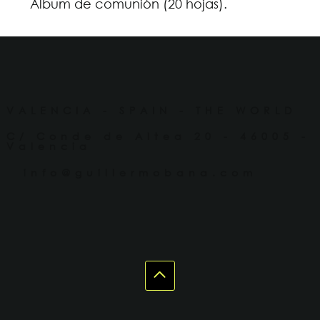
Álbum de comunión (20 hojas).
VALENCIA - SPAIN - THE WORLD
C/ Conde de Altea 20 - 46005 -
Valencia
info@guillermobana.com